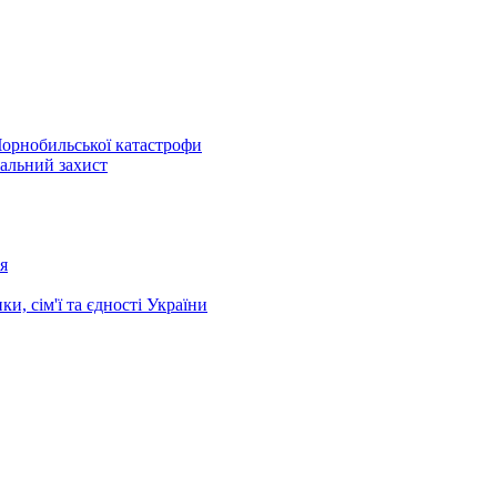
Чорнобильської катастрофи
іальний захист
я
и, сім'ї та єдності України