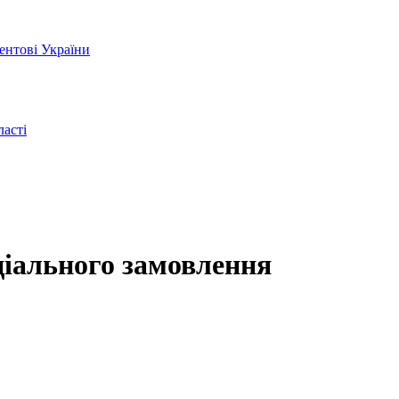
ентові України
ласті
ціального замовлення