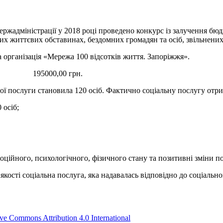
ержадміністрації у 2018 році проведено конкурс із залучення бю
них життєвих обставинах, бездомних громадян та осіб, звільнених
ганізація «Мережа 100 відсотків життя. Запоріжжя».
лучено 195000,00 грн.
ої послуги становила 120 осіб. Фактично соціальну послугу отрим
 осіб;
ійного, психологічного, фізичного стану та позитивні зміни пор
якості соціальна послуга, яка надавалась відповідно до соціальн
ive Commons Attribution 4.0 International