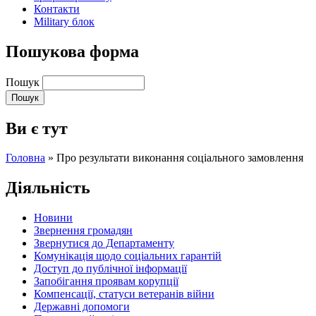
Контакти
Military блок
Пошукова форма
Пошук
Ви є тут
Головна
» Про результати виконання соціального замовлення
Діяльність
Новини
Звернення громадян
Звернутися до Департаменту
Комунікація щодо соціальних гарантій
Доступ до публічної інформації
Запобігання проявам корупції
Компенсації, статуси ветеранів війни
Державні допомоги