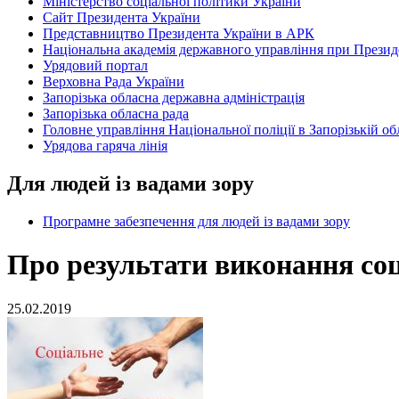
Міністерство соціальної політики України
Сайт Президента України
Представництво Президента України в АРК
Національна академія державного управління при Презид
Урядовий портал
Верховна Рада України
Запорізька обласна державна адміністрація
Запорізька обласна рада
Головне управління Національної поліції в Запорізькій об
Урядова гаряча лінія
Для людей із вадами зору
Програмне забезпечення для людей із вадами зору
Про результати виконання со
25.02.2019