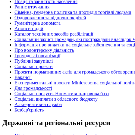
Праця та зайнятість населення
Раннє втручання
Сімейна, гендерна політика та протидія торгівлі людьми
Оздоровлення та відпочинок дітей
Гуманітарна допомога
Анонси подій
Каталог технічних засобів реабілітації
Соціальний захист громадян, які постраждали внаслідок 
Інформація про видатки на соціальне забезпечення та соц
Про волонтерську діяльність
Громадські організації
Публічні закупівлі
Соціальні проекти
Проекти нормативних актів для громадського обговоренн
Вакансії
Експериментальні проекти Міністерства соціальної політик
Для громадськості
Соціальні послуги. Нормативно-правова база
Соціальні виплати з обласного бюджету
Альтернативна служба
Безбар'єрність
Державні та регіональні ресурси