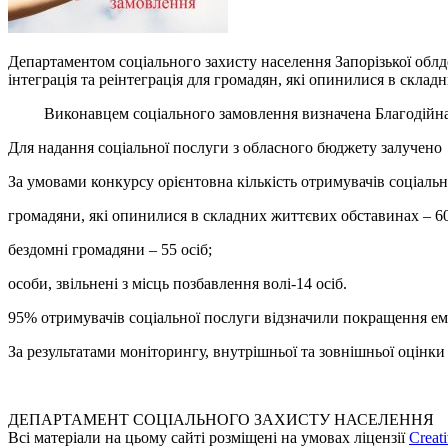
Департаментом соціального захисту населення Запорізької облд
інтеграція та реінтеграція для громадян, які опинилися в склад
Виконавцем соціального замовлення визначена Благодійна ор
Для надання соціальної послуги з обласного бюджету за
За умовами конкурсу орієнтовна кількість отримувачів соціальн
громадяни, які опинилися в складних життєвих обставинах – 60
бездомні громадяни – 55 осіб;
особи, звільнені з місць позбавлення волі-14 осіб.
95% отримувачів соціальної послуги відзначили покращення емоц
За результатами моніторингу, внутрішньої та зовнішньої оцінки 
ДЕПАРТАМЕНТ СОЦІАЛЬНОГО ЗАХИСТУ НАСЕЛЕННЯ
Всі матеріали на цьому сайті розміщені на умовах ліцензії
Creat